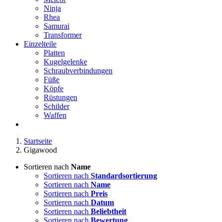
Ninja
Rhea
Samurai
Transformer
Einzelteile
Platten
Kugelgelenke
Schraubverbindungen
Füße
Köpfe
Rüstungen
Schilder
Waffen
Startseite
Gigawood
Sortieren nach
Name
Sortieren nach
Standardsortierung
Sortieren nach
Name
Sortieren nach
Preis
Sortieren nach
Datum
Sortieren nach
Beliebtheit
Sortieren nach
Bewertung