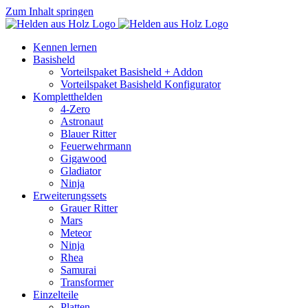
Zum Inhalt springen
Kennen lernen
Basisheld
Vorteilspaket Basisheld + Addon
Vorteilspaket Basisheld Konfigurator
Kompletthelden
4-Zero
Astronaut
Blauer Ritter
Feuerwehrmann
Gigawood
Gladiator
Ninja
Erweiterungssets
Grauer Ritter
Mars
Meteor
Ninja
Rhea
Samurai
Transformer
Einzelteile
Platten