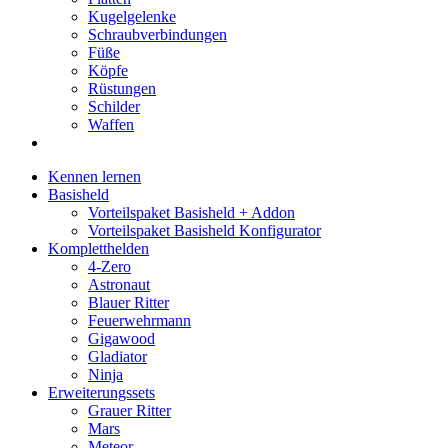
Kugelgelenke
Schraubverbindungen
Füße
Köpfe
Rüstungen
Schilder
Waffen
Kennen lernen
Basisheld
Vorteilspaket Basisheld + Addon
Vorteilspaket Basisheld Konfigurator
Kompletthelden
4-Zero
Astronaut
Blauer Ritter
Feuerwehrmann
Gigawood
Gladiator
Ninja
Erweiterungssets
Grauer Ritter
Mars
Meteor