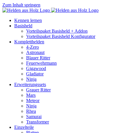
Zum Inhalt springen
Kennen lernen
Basisheld
Vorteilspaket Basisheld + Addon
Vorteilspaket Basisheld Konfigurator
Kompletthelden
4-Zero
Astronaut
Blauer Ritter
Feuerwehrmann
Gigawood
Gladiator
Ninja
Erweiterungssets
Grauer Ritter
Mars
Meteor
Ninja
Rhea
Samurai
Transformer
Einzelteile
Platten