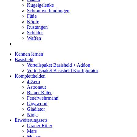
Kugelgelenke
Schraubverbindungen
Füße
Köpfe
Rüstungen
Schilder
Waffen
Kennen lernen
Basisheld
Vorteilspaket Basisheld + Addon
Vorteilspaket Basisheld Konfigurator
Kompletthelden
4-Zero
Astronaut
Blauer Ritter
Feuerwehrmann
Gigawood
Gladiator
Ninja
Erweiterungssets
Grauer Ritter
Mars
Meteor