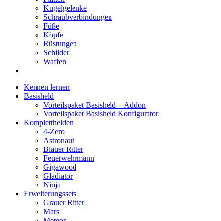
Kugelgelenke
Schraubverbindungen
Füße
Köpfe
Rüstungen
Schilder
Waffen
Kennen lernen
Basisheld
Vorteilspaket Basisheld + Addon
Vorteilspaket Basisheld Konfigurator
Kompletthelden
4-Zero
Astronaut
Blauer Ritter
Feuerwehrmann
Gigawood
Gladiator
Ninja
Erweiterungssets
Grauer Ritter
Mars
Meteor