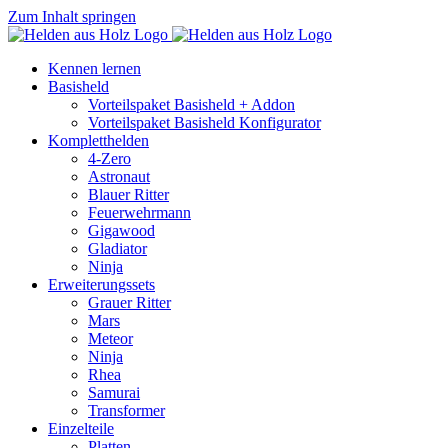
Zum Inhalt springen
Kennen lernen
Basisheld
Vorteilspaket Basisheld + Addon
Vorteilspaket Basisheld Konfigurator
Kompletthelden
4-Zero
Astronaut
Blauer Ritter
Feuerwehrmann
Gigawood
Gladiator
Ninja
Erweiterungssets
Grauer Ritter
Mars
Meteor
Ninja
Rhea
Samurai
Transformer
Einzelteile
Platten