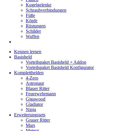
Kugelgelenke
Schraubverbindungen
Füße
Köpfe
Rüstungen
Schilder
Waffen
Kennen lernen
Basisheld
Vorteilspaket Basisheld + Addon
Vorteilspaket Basisheld Konfigurator
Kompletthelden
4-Zero
Astronaut
Blauer Ritter
Feuerwehrmann
Gigawood
Gladiator
Ninja
Erweiterungssets
Grauer Ritter
Mars
Meteor