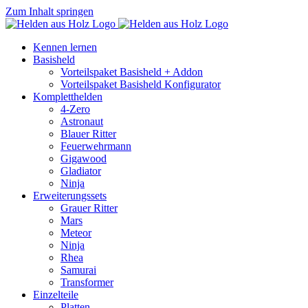
Zum Inhalt springen
Kennen lernen
Basisheld
Vorteilspaket Basisheld + Addon
Vorteilspaket Basisheld Konfigurator
Kompletthelden
4-Zero
Astronaut
Blauer Ritter
Feuerwehrmann
Gigawood
Gladiator
Ninja
Erweiterungssets
Grauer Ritter
Mars
Meteor
Ninja
Rhea
Samurai
Transformer
Einzelteile
Platten