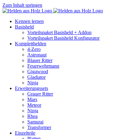
Zum Inhalt springen
Kennen lernen
Basisheld
Vorteilspaket Basisheld + Addon
Vorteilspaket Basisheld Konfigurator
Kompletthelden
4-Zero
Astronaut
Blauer Ritter
Feuerwehrmann
Gigawood
Gladiator
Ninja
Erweiterungssets
Grauer Ritter
Mars
Meteor
Ninja
Rhea
Samurai
Transformer
Einzelteile
Platten