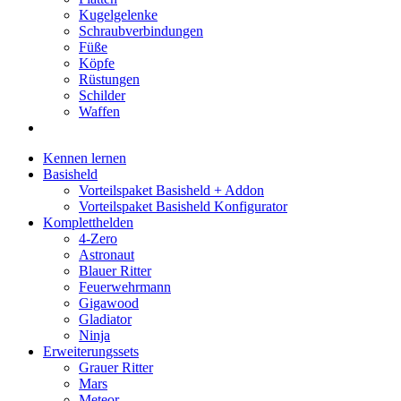
Kugelgelenke
Schraubverbindungen
Füße
Köpfe
Rüstungen
Schilder
Waffen
Kennen lernen
Basisheld
Vorteilspaket Basisheld + Addon
Vorteilspaket Basisheld Konfigurator
Kompletthelden
4-Zero
Astronaut
Blauer Ritter
Feuerwehrmann
Gigawood
Gladiator
Ninja
Erweiterungssets
Grauer Ritter
Mars
Meteor