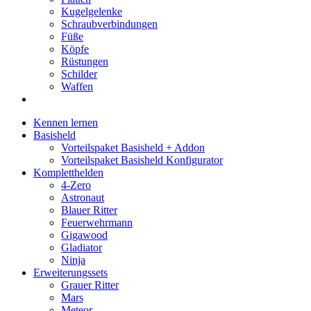
Kugelgelenke
Schraubverbindungen
Füße
Köpfe
Rüstungen
Schilder
Waffen
Kennen lernen
Basisheld
Vorteilspaket Basisheld + Addon
Vorteilspaket Basisheld Konfigurator
Kompletthelden
4-Zero
Astronaut
Blauer Ritter
Feuerwehrmann
Gigawood
Gladiator
Ninja
Erweiterungssets
Grauer Ritter
Mars
Meteor