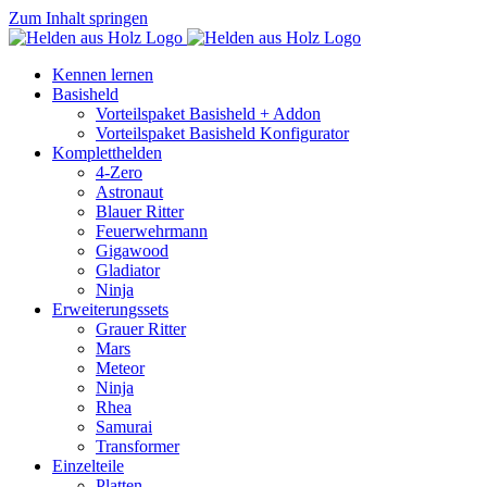
Zum Inhalt springen
Kennen lernen
Basisheld
Vorteilspaket Basisheld + Addon
Vorteilspaket Basisheld Konfigurator
Kompletthelden
4-Zero
Astronaut
Blauer Ritter
Feuerwehrmann
Gigawood
Gladiator
Ninja
Erweiterungssets
Grauer Ritter
Mars
Meteor
Ninja
Rhea
Samurai
Transformer
Einzelteile
Platten