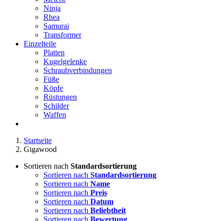
Ninja
Rhea
Samurai
Transformer
Einzelteile
Platten
Kugelgelenke
Schraubverbindungen
Füße
Köpfe
Rüstungen
Schilder
Waffen
Startseite
Gigawood
Sortieren nach
Standardsortierung
Sortieren nach
Standardsortierung
Sortieren nach
Name
Sortieren nach
Preis
Sortieren nach
Datum
Sortieren nach
Beliebtheit
Sortieren nach
Bewertung