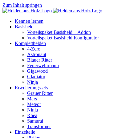
Zum Inhalt springen
Kennen lernen
Basisheld
Vorteilspaket Basisheld + Addon
Vorteilspaket Basisheld Konfigurator
Kompletthelden
4-Zero
Astronaut
Blauer Ritter
Feuerwehrmann
Gigawood
Gladiator
Ninja
Erweiterungssets
Grauer Ritter
Mars
Meteor
Ninja
Rhea
Samurai
Transformer
Einzelteile
Platten