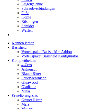
Kugelgelenke
Schraubverbindungen
Füße
Köpfe
Rüstungen
Schilder
Waffen
Kennen lernen
Basisheld
Vorteilspaket Basisheld + Addon
Vorteilspaket Basisheld Konfigurator
Kompletthelden
4-Zero
Astronaut
Blauer Ritter
Feuerwehrmann
Gigawood
Gladiator
Ninja
Erweiterungssets
Grauer Ritter
Mars
Meteor