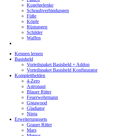
Kugelgelenke
Schraubverbindungen
Füße
Köpfe
Rüstungen
Schilder
Waffen
Kennen lernen
Basisheld
Vorteilspaket Basisheld + Addon
Vorteilspaket Basisheld Konfigurator
Kompletthelden
4-Zero
Astronaut
Blauer Ritter
Feuerwehrmann
Gigawood
Gladiator
Ninja
Erweiterungssets
Grauer Ritter
Mars
Meteor