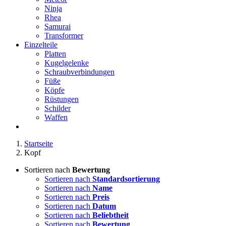
Ninja
Rhea
Samurai
Transformer
Einzelteile
Platten
Kugelgelenke
Schraubverbindungen
Füße
Köpfe
Rüstungen
Schilder
Waffen
Startseite
Kopf
Sortieren nach
Bewertung
Sortieren nach
Standardsortierung
Sortieren nach
Name
Sortieren nach
Preis
Sortieren nach
Datum
Sortieren nach
Beliebtheit
Sortieren nach
Bewertung