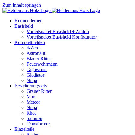
Zum Inhalt springen
Kennen lernen
Basisheld
Vorteilspaket Basisheld + Addon
Vorteilspaket Basisheld Konfigurator
Kompletthelden
4-Zero
Astronaut
Blauer Ritter
Feuerwehrmann
Gigawood
Gladiator
Ninja
Erweiterungssets
Grauer Ritter
Mars
Meteor
Ninja
Rhea
Samurai
Transformer
Einzelteile
Platten