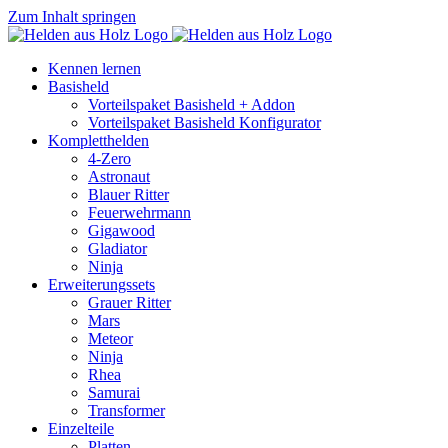
Zum Inhalt springen
Kennen lernen
Basisheld
Vorteilspaket Basisheld + Addon
Vorteilspaket Basisheld Konfigurator
Kompletthelden
4-Zero
Astronaut
Blauer Ritter
Feuerwehrmann
Gigawood
Gladiator
Ninja
Erweiterungssets
Grauer Ritter
Mars
Meteor
Ninja
Rhea
Samurai
Transformer
Einzelteile
Platten