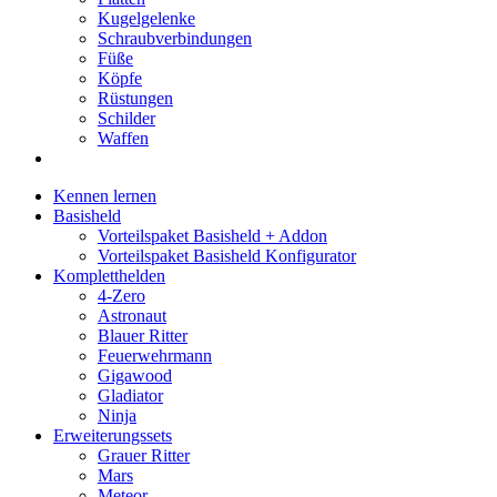
Kugelgelenke
Schraubverbindungen
Füße
Köpfe
Rüstungen
Schilder
Waffen
Kennen lernen
Basisheld
Vorteilspaket Basisheld + Addon
Vorteilspaket Basisheld Konfigurator
Kompletthelden
4-Zero
Astronaut
Blauer Ritter
Feuerwehrmann
Gigawood
Gladiator
Ninja
Erweiterungssets
Grauer Ritter
Mars
Meteor