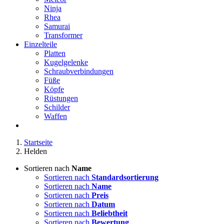
Ninja
Rhea
Samurai
Transformer
Einzelteile
Platten
Kugelgelenke
Schraubverbindungen
Füße
Köpfe
Rüstungen
Schilder
Waffen
Startseite
Helden
Sortieren nach
Name
Sortieren nach
Standardsortierung
Sortieren nach
Name
Sortieren nach
Preis
Sortieren nach
Datum
Sortieren nach
Beliebtheit
Sortieren nach
Bewertung