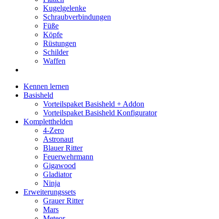
Kugelgelenke
Schraubverbindungen
Füße
Köpfe
Rüstungen
Schilder
Waffen
Kennen lernen
Basisheld
Vorteilspaket Basisheld + Addon
Vorteilspaket Basisheld Konfigurator
Kompletthelden
4-Zero
Astronaut
Blauer Ritter
Feuerwehrmann
Gigawood
Gladiator
Ninja
Erweiterungssets
Grauer Ritter
Mars
Meteor