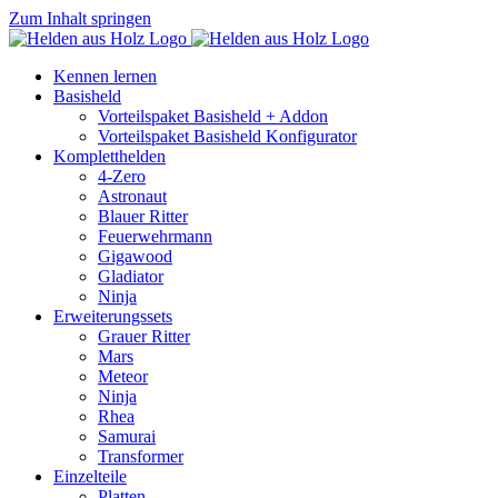
Zum Inhalt springen
Kennen lernen
Basisheld
Vorteilspaket Basisheld + Addon
Vorteilspaket Basisheld Konfigurator
Kompletthelden
4-Zero
Astronaut
Blauer Ritter
Feuerwehrmann
Gigawood
Gladiator
Ninja
Erweiterungssets
Grauer Ritter
Mars
Meteor
Ninja
Rhea
Samurai
Transformer
Einzelteile
Platten