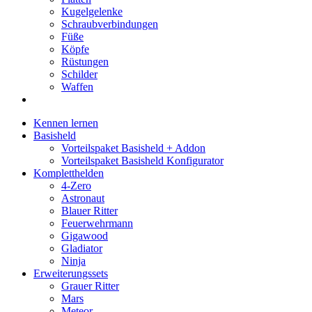
Kugelgelenke
Schraubverbindungen
Füße
Köpfe
Rüstungen
Schilder
Waffen
Kennen lernen
Basisheld
Vorteilspaket Basisheld + Addon
Vorteilspaket Basisheld Konfigurator
Kompletthelden
4-Zero
Astronaut
Blauer Ritter
Feuerwehrmann
Gigawood
Gladiator
Ninja
Erweiterungssets
Grauer Ritter
Mars
Meteor