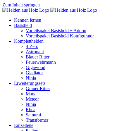
Zum Inhalt springen
Kennen lernen
Basisheld
Vorteilspaket Basisheld + Addon
Vorteilspaket Basisheld Konfigurator
Kompletthelden
4-Zero
Astronaut
Blauer Ritter
Feuerwehrmann
Gigawood
Gladiator
Ninja
Erweiterungssets
Grauer Ritter
Mars
Meteor
Ninja
Rhea
Samurai
Transformer
Einzelteile
Platten