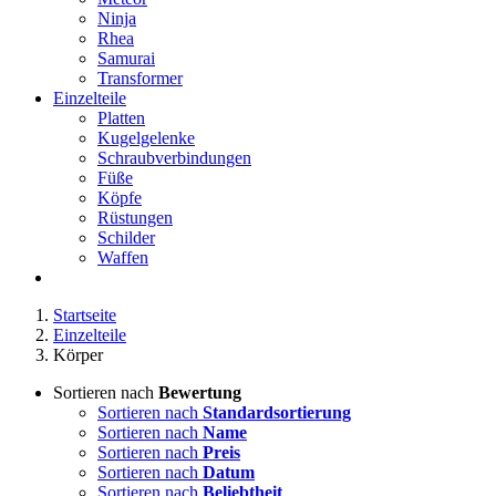
Ninja
Rhea
Samurai
Transformer
Einzelteile
Platten
Kugelgelenke
Schraubverbindungen
Füße
Köpfe
Rüstungen
Schilder
Waffen
Startseite
Einzelteile
Körper
Sortieren nach
Bewertung
Sortieren nach
Standardsortierung
Sortieren nach
Name
Sortieren nach
Preis
Sortieren nach
Datum
Sortieren nach
Beliebtheit