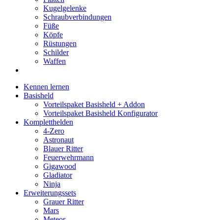
Kugelgelenke
Schraubverbindungen
Füße
Köpfe
Rüstungen
Schilder
Waffen
Kennen lernen
Basisheld
Vorteilspaket Basisheld + Addon
Vorteilspaket Basisheld Konfigurator
Kompletthelden
4-Zero
Astronaut
Blauer Ritter
Feuerwehrmann
Gigawood
Gladiator
Ninja
Erweiterungssets
Grauer Ritter
Mars
Meteor