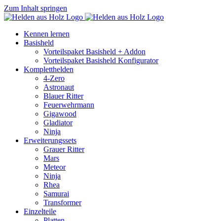
Zum Inhalt springen
Kennen lernen
Basisheld
Vorteilspaket Basisheld + Addon
Vorteilspaket Basisheld Konfigurator
Kompletthelden
4-Zero
Astronaut
Blauer Ritter
Feuerwehrmann
Gigawood
Gladiator
Ninja
Erweiterungssets
Grauer Ritter
Mars
Meteor
Ninja
Rhea
Samurai
Transformer
Einzelteile
Platten