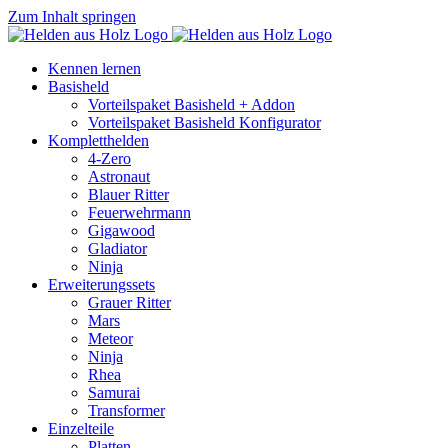
Zum Inhalt springen
Kennen lernen
Basisheld
Vorteilspaket Basisheld + Addon
Vorteilspaket Basisheld Konfigurator
Kompletthelden
4-Zero
Astronaut
Blauer Ritter
Feuerwehrmann
Gigawood
Gladiator
Ninja
Erweiterungssets
Grauer Ritter
Mars
Meteor
Ninja
Rhea
Samurai
Transformer
Einzelteile
Platten