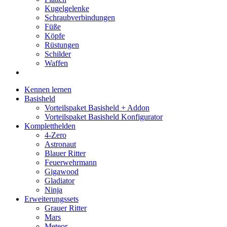
Kugelgelenke
Schraubverbindungen
Füße
Köpfe
Rüstungen
Schilder
Waffen
Kennen lernen
Basisheld
Vorteilspaket Basisheld + Addon
Vorteilspaket Basisheld Konfigurator
Kompletthelden
4-Zero
Astronaut
Blauer Ritter
Feuerwehrmann
Gigawood
Gladiator
Ninja
Erweiterungssets
Grauer Ritter
Mars
Meteor